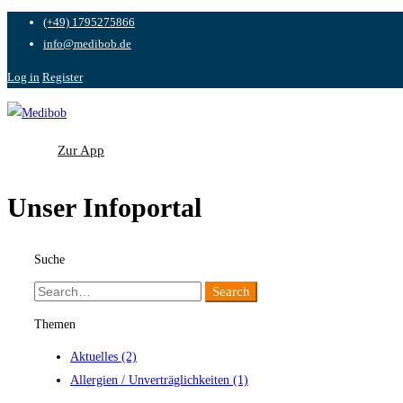
(+49) 1795275866
info@medibob.de
Log in
Register
Zur App
Zur App
Unser Infoportal
Suche
Search
Search
for:
Themen
Aktuelles
(2)
Allergien / Unverträglichkeiten
(1)