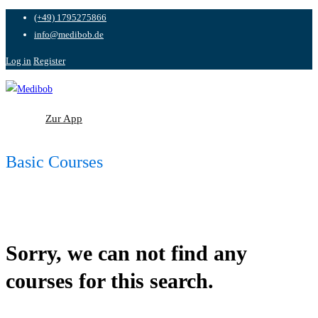
(+49) 1795275866
info@medibob.de
Log in
Register
Zur App
Zur App
Basic Courses
Sorry, we can not find any
courses for this search.