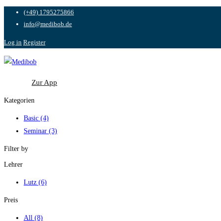
(+49) 1795275866
info@medibob.de
Log in
Register
Zur App
Zur App
Kategorien
Basic
(4)
Seminar
(3)
Filter by
Lehrer
Lutz
(6)
Preis
All
(8)