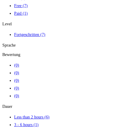
Free
(7)
Paid
(1)
Level
Fortgeschritten
(7)
Sprache
Bewertung
(0)
(0)
(0)
(0)
(0)
Dauer
Less than 2 hours
(6)
3 - 6 hours
(1)