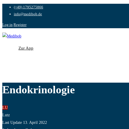
(+49) 1795275866
info@medibob.de
Log in
Register
Zur App
Zur App
Endokrinologie
LU
Lutz
Last Update 13. April 2022