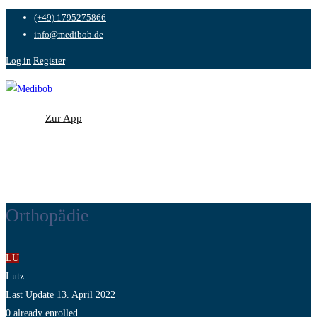
(+49) 1795275866
info@medibob.de
Log in
Register
Zur App
Zur App
Orthopädie
LU
Lutz
Last Update 13. April 2022
0 already enrolled